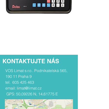
KONTAKTUJTE NÁS
​​VOS Limat s.r.o.. Podnikatelská 565,
190 11 Praha 9
tel.
605 425 463
email:
limat@limat.cz
G
PS: 50,09226 N, 14,61775 E