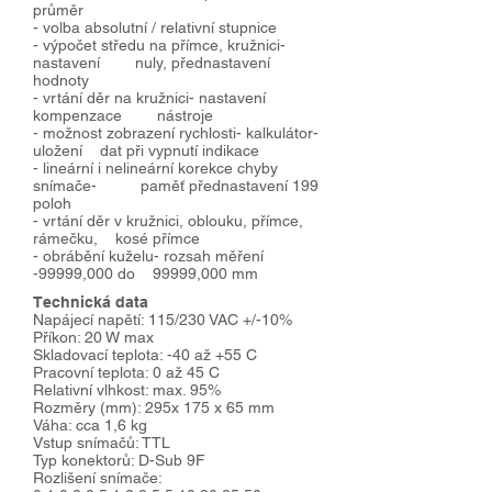
průměr
- volba absolutní / relativní stupnice
- výpočet středu na přímce, kružnici-
nastavení nuly, přednastavení
hodnoty
- vrtání děr na kružnici- nastavení
kompenzace nástroje
- možnost zobrazení rychlosti- kalkulátor-
uložení dat při vypnutí indikace
- lineární i nelineární korekce chyby
snímače- paměť přednastavení 199
poloh
- vrtání děr v kružnici, oblouku, přímce,
rámečku, kosé přímce
- obrábění kuželu- rozsah měření
-99999,000 do 99999,000 mm
Technická data
Napájecí napětí: 115/230 VAC +/-10%
Příkon: 20 W max
Skladovací teplota: -40 až +55 C
Pracovní teplota: 0 až 45 C
Relativní vlhkost: max. 95%
Rozměry (mm): 295x 175 x 65 mm
Váha: cca 1,6 kg
Vstup snímačů: TTL
Typ konektorů: D-Sub 9F
Rozlišení snímače: