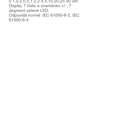
0.1,0.2,0.5,1,2,2.5,5,10,20,25,50 um
Displej: 7 číslic a znaménko +/-, 7
segment zelené LED
Odpovídá normě: IEC
61000-6-2
, IEC
61000-6-4